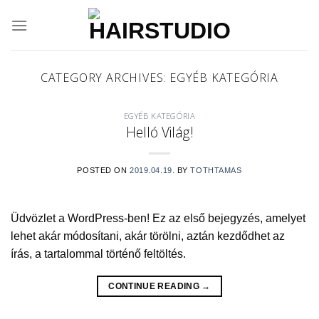
Skip
to
content
CATEGORY ARCHIVES:
EGYÉB KATEGÓRIA
EGYÉB KATEGÓRIA
Helló Világ!
POSTED ON
2019.04.19.
BY
TOTHTAMAS
Üdvözlet a WordPress-ben! Ez az első bejegyzés, amelyet
lehet akár módosítani, akár törölni, aztán kezdődhet az
írás, a tartalommal történő feltöltés.
CONTINUE READING
→